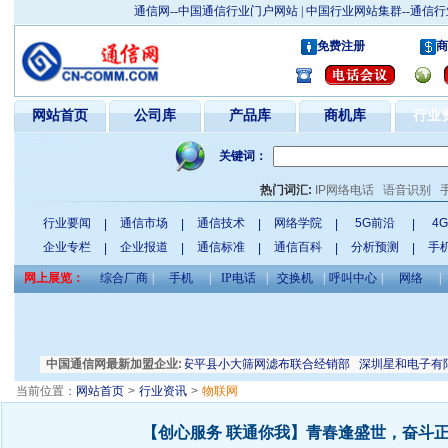
通信网--中国通信行业门户网站 | 中国行业网站集群--通
免费注册
商
网站首页
公司库
产品库
商机库
行业
关键词：
热门词汇:
IP网络电话
语音识别
行业要闻
通信市场
通信技术
网络学院
5G前沿
4
|
|
|
|
|
企业专栏
企业报道
通信标准
通信百科
分析预测
手
|
|
|
|
|
网上展览：
综合厂商
|
手机
|
IP电话
|
交换机
|
呼叫中心
|
网络
|
天津振威展览有限公司
中国通信网最新加盟企业:
安平县小大筛网滤布联合经销部
深圳星和电子有限公司
当前位置：
网站首页
>
行业资讯
>
物联网
【创心服务 联通你我】青春逢盛世，奋斗