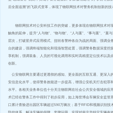
后全面追溯”的飞跃式变革，体现了物联网技术对警务机制创新的技
物联网技术对公安科技工作的突破，更多体现在物联网技术对现
触角的延伸，提升“人与物”、“物与物”、“人与案”、“事与案”、“案
层次，打破竖井式应用模式、扭转各警种各自为战的局面、强调业
台的建设，强调终端智能化和现场智慧处置，强调警务数据深度挖
享机制，强调装备、人员的可视化调用和实时高精度定位技术以及
创新。
公安物联网主要通过更透彻的感知、更全面的互联互通、更深入
安信息化水平，使得警务效能进一步提高，增强公安机关打击犯罪
水平。各相关业务单位也十分关注物联网在社会公共安全领域的应
术已经在警务工作中得到了初步应用，如上海世博会车辆安全监管
口累计查验进出园区车辆超过590万辆次；基于RFID和视频识别
防控体系，解决车辆的假牌、套牌问题，实现对南京市特定车辆有